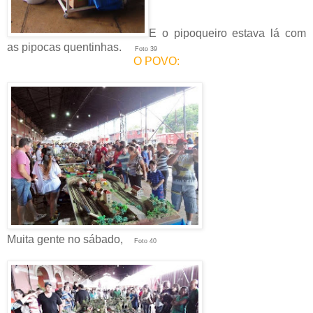
E o pipoqueiro estava lá com
as pipocas quentinhas.
Foto 39
O POVO:
Muita gente no sábado,
Foto 40