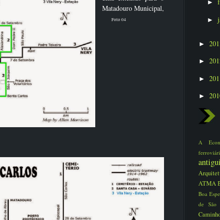
►
Matadouro Municipal,
►
Foto 04
20
►
20
►
20
►
20
►
A Eco
ferrovi
antig
Arquite
ATMA
Boa Espe
de São
Caminho