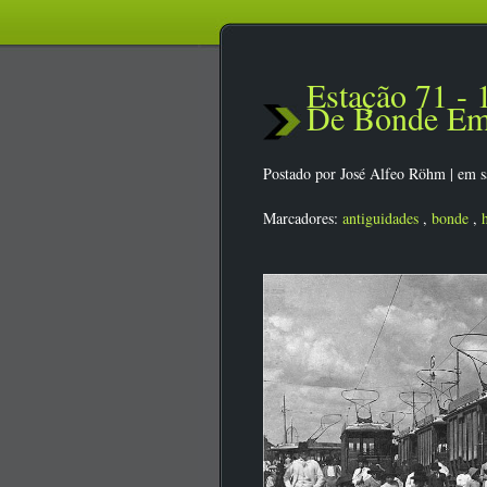
Estação 71 -
De Bonde Em
Postado por
José Alfeo Röhm
|
em s
Marcadores:
antiguidades
,
bonde
,