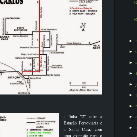
E
E
►
►
►
►
►
►
►
a linha "2" entre a
►
Estação Ferroviária e
►
a Santa Casa, com
uma extensão para o