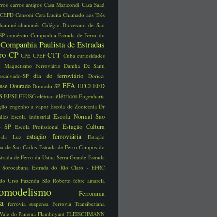
rros
carros antigos
Casa Maricondi
Casa Saad
CEFD
Censoni
Cera Lucita
Chamado aos Três
chaminé
chaminés
Colégio Diocesano de São
 SP
comércio
Companhia Estrada de Ferro do
Companhia Paulista de Estradas
o
rro
CP
CTT
CPE
CPEF
Cuba
curiosidades
e Maquetismo Ferroviário
Damha
De Santi
dia do ferroviário
escalvado-SP
Doricci
EFA
ense
Dourado
EFCJ
EFD
Dourado-SP
S
EFSJ
elétricos
EFUSG
elétrico
Engenharia
ução
engenho a vapor
Escola de Zootecnia Dr
Escola Normal São
alles
Escola Industrial
 - SP
Estação Cultura
Escola Profissional
estação ferroviária
o da Luz
Estação
ria de São Carlos
Estrada de Ferro Campos do
strada de Ferro da Usina Serra Grande
Estrada
o Sorocabana
Estrada do Rio Claro - EFRC
 do Urso
Fazenda São Roberto
febre amarela
reomodelismo
Ferrorama
via
ferrovia suspensa
Ferrovia Transiberiana
 Vale do Panema
Flamboyant
FLEISCHMANN