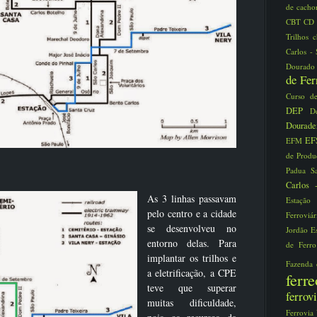
de cacho
CBT
CD
Trilhos
Carlos -
Dourad
de Fe
Curso d
DEP
D
Dourad
EF
EFM
de Prod
Padua S
Carlos
As 3 linhas passavam
Estaçã
pelo centro e a cidade
Ferroviá
se desenvolveu no
Jordão
E
entorno delas. Para
de Ferr
implantar os trilhos e
Fazenda
a eletrificação, a CPE
fer
teve que superar
ferro
muitas dificuldade,
Ferrovia