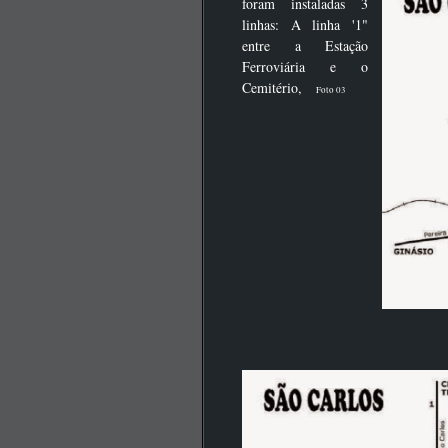
foram instaladas 3
linhas: A linha '1"
entre a Estação
Ferroviária e o
Cemitério,
Foto 03