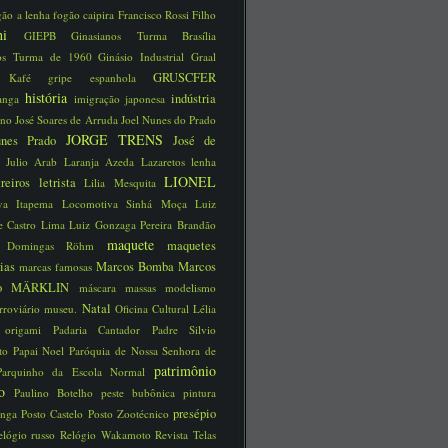
gão a lenha
fogão caipira
Francisco Rossi Filho
schi
GIEPB
Ginasianos Turma Brasília
nos Turma de 1960
Ginásio Industrial
Graal
GRUSCFER
ão Kafé
gripe espanhola
história
indústria
ranga
imigração japonesa
íno José Soares de Arruda
Joel Nunes do Prado
JORGE TRENS
unes Prado
José de
a
Julio Arab
Laranja Azeda
Lazaretos
lenha
LIONEL
treiros
letrista
Lilia Mesquita
iva Itapema
Locomotiva Sinhá Moça
Luiz
e Castro Lima
Luiz Gonzaga Pereira Brandão
maquete
maquetes
a Domingas Röhm
rias
Marcos Bomba
Marcos
marcas famosas
no
MÄRKLIN
máscara
massas
modelismo
Natal
rroviário
museu.
Oficina Cultural Lélia
o
origami
Padaria Cantador
Padre Silvio
tto
Papai Noel
Paróquia de Nossa Senhora de
patrimônio
Parquinho da Escola Normal
ico
Paulino Botelho
peste bubônica
pintura
presépio
unga
Posto Castelo
Posto Zootécnico
elógio russo
Relógio Wakamoto
Revista Telas