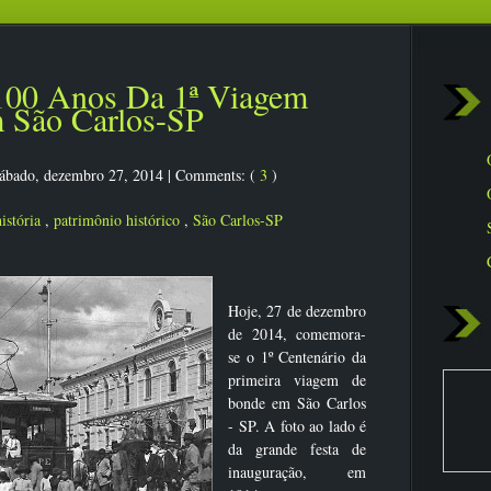
 100 Anos Da 1ª Viagem
 São Carlos-SP
ábado, dezembro 27, 2014
|
Comments: (
3
)
história
,
patrimônio histórico
,
São Carlos-SP
Hoje, 27 de dezembro
de 2014, comemora-
se o 1º Centenário da
primeira viagem de
bonde em São Carlos
- SP. A foto ao lado é
da grande festa de
inauguração, em