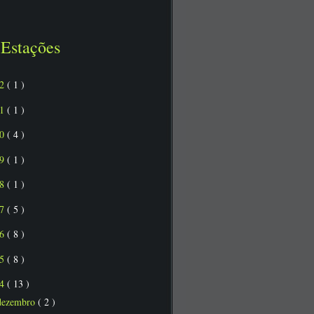
Estações
22
( 1 )
21
( 1 )
20
( 4 )
19
( 1 )
18
( 1 )
17
( 5 )
16
( 8 )
15
( 8 )
14
( 13 )
dezembro
( 2 )