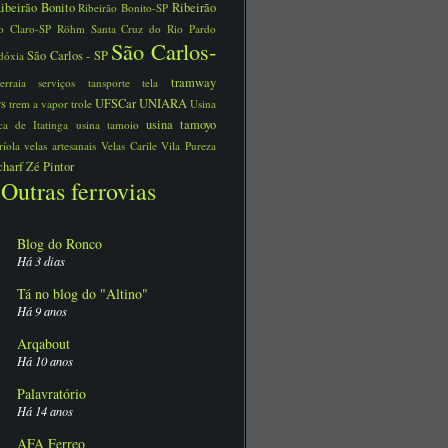
ibeirão Bonito
Ribeirão
Ribeirão Bonito-SP
o Claro-SP
Röhm
Santa Cruz do Rio Pardo
São Carlos-
São Carlos - SP
dóxia
tramway
serraia
serviços
tansporte
tela
ys
UFSCar
UNIARA
trem a vapor
trole
Usina
usina tamoyo
rica de Itatinga
usina tamoio
ríola
velas artesanais
Velas Carile
Vila Pureza
charf
Zé Pintor
Outras ferrovias
Blog do Ronco
Há 3 dias
Tá no blog do "Altino"
Há 9 anos
Arqabout
Há 10 anos
Palavratório
Há 14 anos
AFA Ferreo