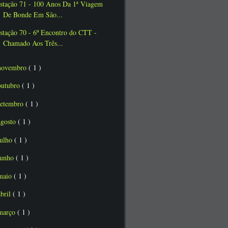
stação 71 - 100 Anos Da 1ª Viagem
De Bonde Em São...
stação 70 - 6º Encontro do CTT -
Chamado Aos Três...
novembro
( 1 )
outubro
( 1 )
setembro
( 1 )
agosto
( 1 )
julho
( 1 )
junho
( 1 )
maio
( 1 )
abril
( 1 )
março
( 1 )