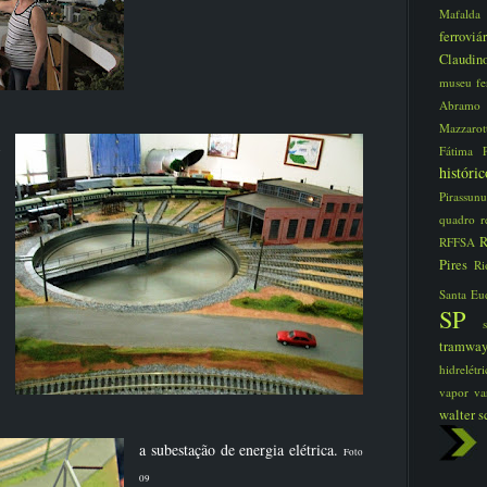
Mafald
ferroviá
Claudi
museu fe
Abram
Mazzaro
Fátima
histór
Pirassun
quadro
r
R
RFFSA
Pires
Ri
Santa Eu
SP
tramwa
hidrelét
vapor
va
walter s
a subestação de energia elétrica.
Foto
09