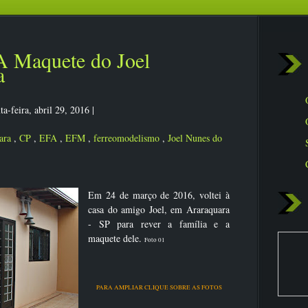
 A Maquete do Joel
a
ta-feira, abril 29, 2016
|
ara
,
CP
,
EFA
,
EFM
,
ferreomodelismo
,
Joel Nunes do
Em 24 de março de 2016, voltei à
casa do amigo Joel, em Araraquara
- SP para rever a família e a
maquete dele.
Foto 01
PARA AMPLIAR CLIQUE SOBRE AS FOTOS