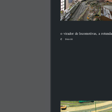
o virador de locomotivas, a rotunda
e
Foto 08