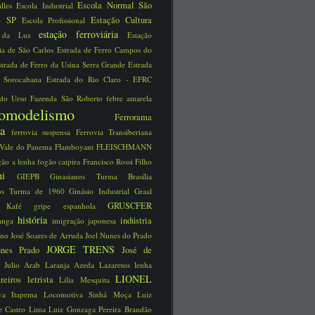
Escola Normal São
alles
Escola Industrial
 - SP
Estação Cultura
Escola Profissional
estação ferroviária
o da Luz
Estação
ria de São Carlos
Estrada de Ferro Campos do
strada de Ferro da Usina Serra Grande
Estrada
o Sorocabana
Estrada do Rio Claro - EFRC
 do Urso
Fazenda São Roberto
febre amarela
reomodelismo
Ferrorama
via
ferrovia suspensa
Ferrovia Transiberiana
 Vale do Panema
Flamboyant
FLEISCHMANN
gão a lenha
fogão caipira
Francisco Rossi Filho
schi
GIEPB
Ginasianos Turma Brasília
nos Turma de 1960
Ginásio Industrial
Graal
GRUSCFER
ão Kafé
gripe espanhola
história
indústria
ranga
imigração japonesa
íno José Soares de Arruda
Joel Nunes do Prado
JORGE TRENS
unes Prado
José de
a
Julio Arab
Laranja Azeda
Lazaretos
lenha
LIONEL
treiros
letrista
Lilia Mesquita
iva Itapema
Locomotiva Sinhá Moça
Luiz
e Castro Lima
Luiz Gonzaga Pereira Brandão