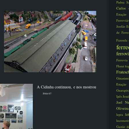
Padua S
Carlos
Estaçã
Ferroviá
Jordão
E
de Ferr
Fazenda
fer
ferro
Ferrovia
Floret
fo
Frate
Ginasia
Estaç
A Cidinha continuou, e nos mostrou
Guarapi
Foto 07
Ipês
Jesu
Joel N
Oliveir
le
lepra
locomot
Gastão d