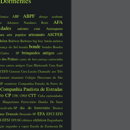
Dormentes
ABPF
ABF
nômica
abraço
acidente
AFA
ário
Adornos Natalinos Rotiz
uidades
antonio cruz
Araraquara
artesanato
ASCFER
tura
arte popular
Balan
Baldwin
Barbeiro
big boy
bitola métrica
bonde
rança do Sul
boiada
bondes
Bondes
brinquedos antigos
 Carlos - SP
café
 dos Pinhais
carro de boi
carroça
carrocinha
rros
carros antigos
Casa Maricondi
Casa Saad
CEFD
Censoni
Cera Lucita
Chamado aos Três
chaminé
chaminés
Colégio Diocesano de São
 SP
comércio
Companhia Estrada de Ferro do
Companhia Paulista de Estradas
o
rro
CP
CTT
CPE
CPEF
Cuba
curiosidades
e Maquetismo Ferroviário
Damha
De Santi
dia do ferroviário
escalvado-SP
Doricci
EFA
ense
Dourado
EFCJ
EFD
Dourado-SP
S
EFSJ
elétricos
EFUSG
elétrico
Engenharia
ução
engenho a vapor
Escola de Zootecnia Dr