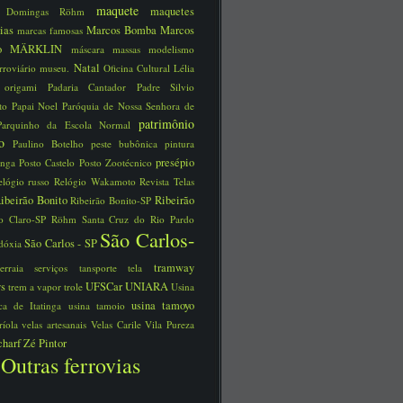
maquete
maquetes
a Domingas Röhm
rias
Marcos Bomba
Marcos
marcas famosas
no
MÄRKLIN
máscara
massas
modelismo
Natal
rroviário
museu.
Oficina Cultural Lélia
o
origami
Padaria Cantador
Padre Silvio
tto
Papai Noel
Paróquia de Nossa Senhora de
patrimônio
Parquinho da Escola Normal
ico
Paulino Botelho
peste bubônica
pintura
presépio
unga
Posto Castelo
Posto Zootécnico
elógio russo
Relógio Wakamoto
Revista Telas
ibeirão Bonito
Ribeirão
Ribeirão Bonito-SP
o Claro-SP
Röhm
Santa Cruz do Rio Pardo
São Carlos-
São Carlos - SP
dóxia
tramway
serraia
serviços
tansporte
tela
ys
UFSCar
UNIARA
trem a vapor
trole
Usina
usina tamoyo
rica de Itatinga
usina tamoio
ríola
velas artesanais
Velas Carile
Vila Pureza
charf
Zé Pintor
Outras ferrovias