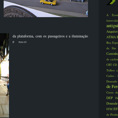
A Eco
ferrovi
antig
Arquite
da plataforma, com os passageiros e a iluminação
ATMA
e
Boa Espe
Foto 05
de São
Caminho
de cacho
CBT
CD
Trilhos
Carlos -
Dourad
de Fe
Curso d
DEP
D
Dourad
EF
EFM
de Prod