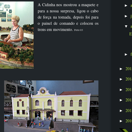
A Cidinha nos mostrou a maquete e
►
para a nossa surpresa, ligou o cabo
►
de força na tomada, depois foi para
o painel de comando e colocou os
▼
trens em movimento.
Foto 03
E
►
20
►
20
►
20
►
20
►
20
►
20
►