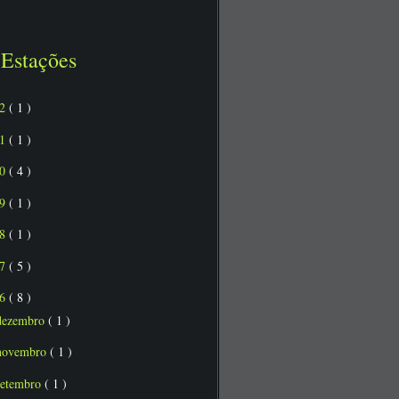
Estações
22
( 1 )
21
( 1 )
20
( 4 )
19
( 1 )
18
( 1 )
17
( 5 )
16
( 8 )
dezembro
( 1 )
novembro
( 1 )
setembro
( 1 )