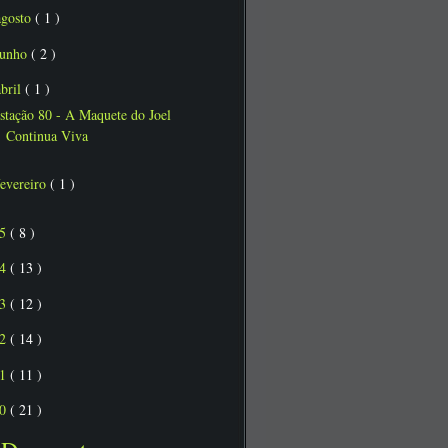
agosto
( 1 )
junho
( 2 )
abril
( 1 )
stação 80 - A Maquete do Joel
Continua Viva
fevereiro
( 1 )
15
( 8 )
14
( 13 )
13
( 12 )
12
( 14 )
11
( 11 )
10
( 21 )