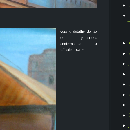
►
▼
E
com o detalhe do fio
do para-raios
contornando o
►
telhado.
Foto 03
►
►
►
►
►
►
►
►