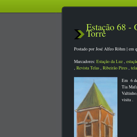
Estação 68 -
Torre
Postado por
José Alfeo Röhm
|
em q
Marcadores:
Estação da Luz
,
estaçã
,
Revista Telas
,
Ribeirão Pires
,
tela
Em 6 de 
Tia Mafa
Valtinho
visita 