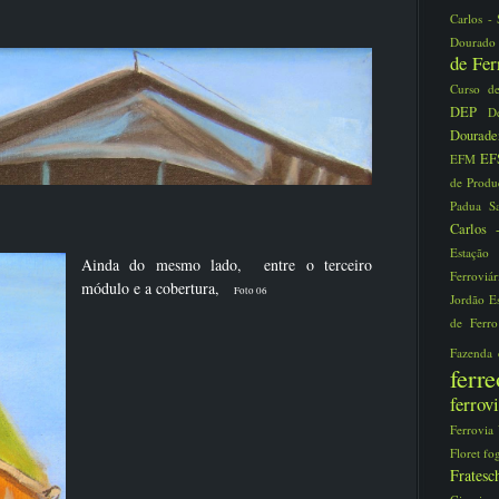
Carlos -
Dourad
de Fe
Curso d
DEP
D
Dourad
EF
EFM
de Prod
Padua S
Carlos
Estaçã
Ainda do mesmo lado, entre o terceiro
Ferroviá
módulo e a cobertura,
Foto 06
Jordão
E
de Ferr
Fazenda
fer
ferro
Ferrovia
Floret
fo
Frate