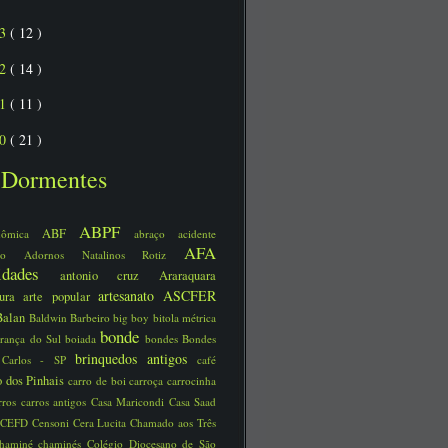
13
( 12 )
12
( 14 )
11
( 11 )
10
( 21 )
Dormentes
ABPF
ABF
nômica
abraço
acidente
AFA
ário
Adornos Natalinos Rotiz
uidades
antonio cruz
Araraquara
artesanato
ASCFER
tura
arte popular
Balan
Baldwin
Barbeiro
big boy
bitola métrica
bonde
rança do Sul
boiada
bondes
Bondes
brinquedos antigos
 Carlos - SP
café
 dos Pinhais
carro de boi
carroça
carrocinha
rros
carros antigos
Casa Maricondi
Casa Saad
CEFD
Censoni
Cera Lucita
Chamado aos Três
chaminé
chaminés
Colégio Diocesano de São