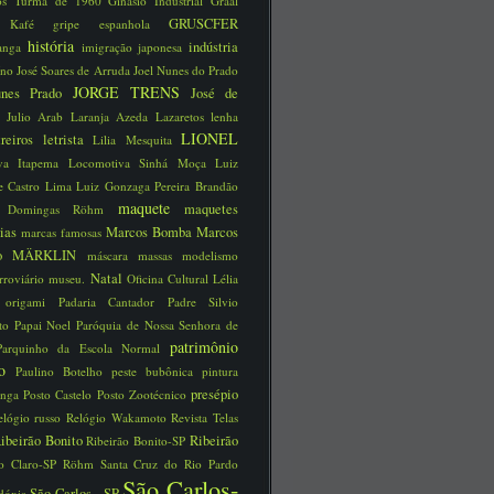
nos Turma de 1960
Ginásio Industrial
Graal
GRUSCFER
ão Kafé
gripe espanhola
história
indústria
ranga
imigração japonesa
íno José Soares de Arruda
Joel Nunes do Prado
JORGE TRENS
unes Prado
José de
a
Julio Arab
Laranja Azeda
Lazaretos
lenha
LIONEL
treiros
letrista
Lilia Mesquita
iva Itapema
Locomotiva Sinhá Moça
Luiz
e Castro Lima
Luiz Gonzaga Pereira Brandão
maquete
maquetes
a Domingas Röhm
rias
Marcos Bomba
Marcos
marcas famosas
no
MÄRKLIN
máscara
massas
modelismo
Natal
rroviário
museu.
Oficina Cultural Lélia
o
origami
Padaria Cantador
Padre Silvio
tto
Papai Noel
Paróquia de Nossa Senhora de
patrimônio
Parquinho da Escola Normal
ico
Paulino Botelho
peste bubônica
pintura
presépio
unga
Posto Castelo
Posto Zootécnico
elógio russo
Relógio Wakamoto
Revista Telas
ibeirão Bonito
Ribeirão
Ribeirão Bonito-SP
o Claro-SP
Röhm
Santa Cruz do Rio Pardo
São Carlos-
São Carlos - SP
dóxia