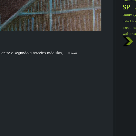
SP
tramwa
hidrelét
vapor
va
walter s
e entre o segundo e terceiro módulos,
Foto 08