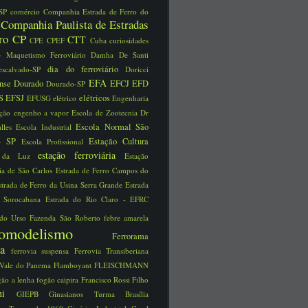
 SP
comércio
Companhia Estrada de Ferro do
Companhia Paulista de Estradas
o
rro
CP
CTT
CPE
CPEF
Cuba
curiosidades
e Maquetismo Ferroviário
Damha
De Santi
dia do ferroviário
escalvado-SP
Doricci
EFA
ense
Dourado
EFCJ
EFD
Dourado-SP
S
EFSJ
elétricos
EFUSG
elétrico
Engenharia
ução
engenho a vapor
Escola de Zootecnia Dr
Escola Normal São
alles
Escola Industrial
 - SP
Estação Cultura
Escola Profissional
estação ferroviária
o da Luz
Estação
ria de São Carlos
Estrada de Ferro Campos do
strada de Ferro da Usina Serra Grande
Estrada
o Sorocabana
Estrada do Rio Claro - EFRC
 do Urso
Fazenda São Roberto
febre amarela
reomodelismo
Ferrorama
via
ferrovia suspensa
Ferrovia Transiberiana
 Vale do Panema
Flamboyant
FLEISCHMANN
gão a lenha
fogão caipira
Francisco Rossi Filho
schi
GIEPB
Ginasianos Turma Brasília