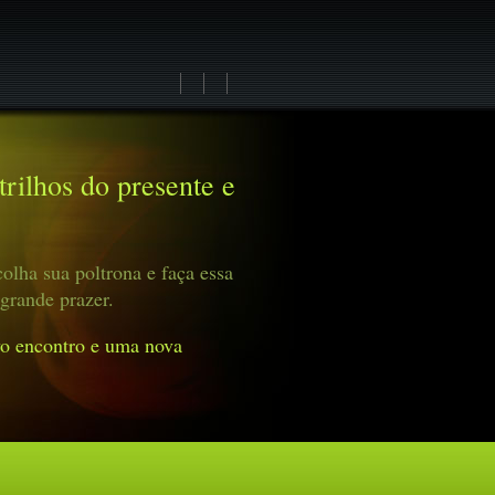
rilhos do presente e
olha sua poltrona e faça essa
grande prazer.
o encontro e uma nova