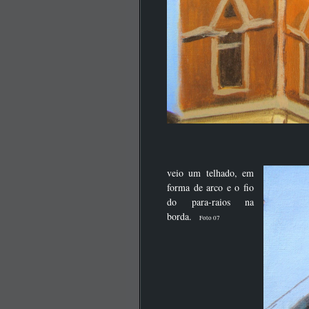
veio um telhado, em
forma de arco e o fio
do para-raios na
borda.
Foto 07