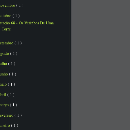
novembro
( 1 )
outubro
( 1 )
stação 68 - Os Vizinhos De Uma
Torre
setembro
( 1 )
agosto
( 1 )
julho
( 1 )
junho
( 1 )
maio
( 1 )
abril
( 1 )
março
( 1 )
fevereiro
( 1 )
janeiro
( 1 )