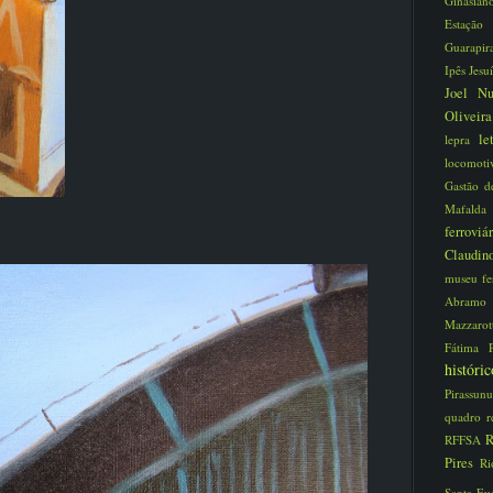
Ginasia
Estaç
Guarapi
Ipês
Jesu
Joel N
Oliveir
le
lepra
locomot
Gastão d
Mafald
ferroviá
Claudi
museu fe
Abram
Mazzaro
Fátima
histór
Pirassun
quadro
r
R
RFFSA
Pires
Ri
Santa Eu