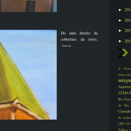
20
►
20
►
20
►
Do lado direito da
cobertura da torre,
20
►
Foto 04
A Eco
ferrovi
antig
Arquite
ATMA
Boa Espe
de São
Caminho
de cacho
CBT
CD
Trilhos