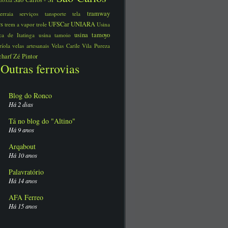
tramway
serraia
serviços
tansporte
tela
ys
UFSCar
UNIARA
trem a vapor
trole
Usina
usina tamoyo
rica de Itatinga
usina tamoio
ríola
velas artesanais
Velas Carile
Vila Pureza
charf
Zé Pintor
Outras ferrovias
Blog do Ronco
Há 2 dias
Tá no blog do "Altino"
Há 9 anos
Arqabout
Há 10 anos
Palavratório
Há 14 anos
AFA Ferreo
Há 15 anos