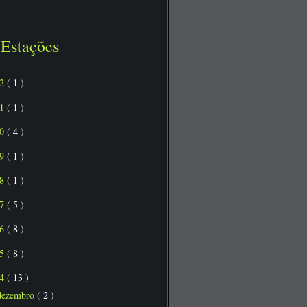
Estações
22
( 1 )
21
( 1 )
20
( 4 )
19
( 1 )
18
( 1 )
17
( 5 )
16
( 8 )
15
( 8 )
14
( 13 )
dezembro
( 2 )