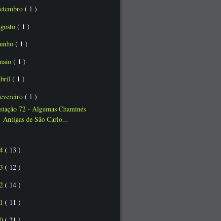
setembro
( 1 )
agosto
( 1 )
junho
( 1 )
maio
( 1 )
abril
( 1 )
fevereiro
( 1 )
stação 72 - Algumas Chaminés
Antigas de São Carlo...
14
( 13 )
13
( 12 )
12
( 14 )
11
( 11 )
10
( 21 )