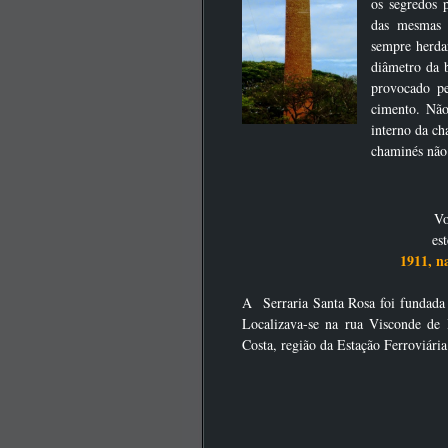
os segredos 
das mesmas 
sempre herda
diâmetro da 
provocado pe
cimento. Não
interno da ch
chaminés não
CLIQUE SO
Vo
est
1911, 
A Serraria Santa Rosa foi fundada
Localizava-se na rua Visconde de 
Costa, região da Estação Ferroviár