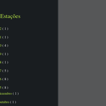
Estações
22
( 1 )
21
( 1 )
20
( 4 )
19
( 1 )
18
( 1 )
17
( 5 )
16
( 8 )
15
( 8 )
dezembro
( 1 )
outubro
( 1 )