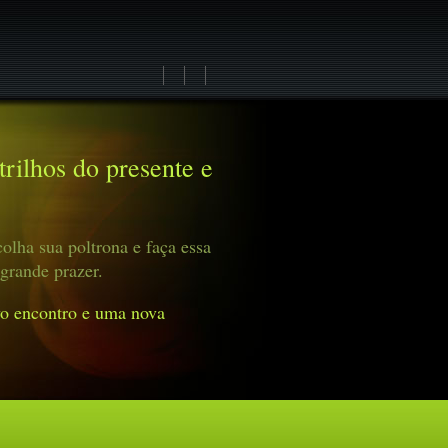
rilhos do presente e
olha sua poltrona e faça essa
grande prazer.
o encontro e uma nova