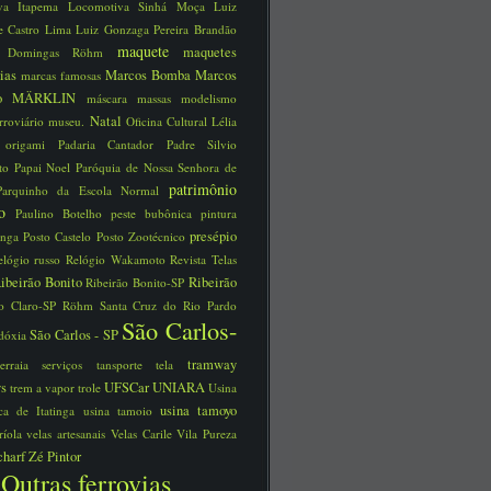
iva Itapema
Locomotiva Sinhá Moça
Luiz
e Castro Lima
Luiz Gonzaga Pereira Brandão
maquete
maquetes
a Domingas Röhm
rias
Marcos Bomba
Marcos
marcas famosas
no
MÄRKLIN
máscara
massas
modelismo
Natal
rroviário
museu.
Oficina Cultural Lélia
o
origami
Padaria Cantador
Padre Silvio
tto
Papai Noel
Paróquia de Nossa Senhora de
patrimônio
Parquinho da Escola Normal
ico
Paulino Botelho
peste bubônica
pintura
presépio
unga
Posto Castelo
Posto Zootécnico
elógio russo
Relógio Wakamoto
Revista Telas
ibeirão Bonito
Ribeirão
Ribeirão Bonito-SP
o Claro-SP
Röhm
Santa Cruz do Rio Pardo
São Carlos-
São Carlos - SP
dóxia
tramway
serraia
serviços
tansporte
tela
ys
UFSCar
UNIARA
trem a vapor
trole
Usina
usina tamoyo
rica de Itatinga
usina tamoio
ríola
velas artesanais
Velas Carile
Vila Pureza
charf
Zé Pintor
Outras ferrovias