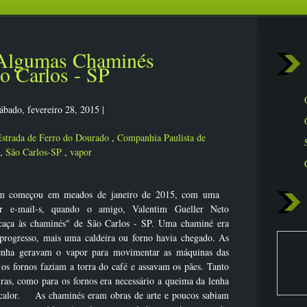
 Algumas Chaminés
o Carlos - SP
ábado, fevereiro 28, 2015
|
strada de Ferro do Dourado
,
Companhia Paulista de
,
São Carlos-SP
,
vapor
em começou em meados de janeiro de 2015, com uma
or e-mail-s, quando o amigo, Valentim Gueller Neto
caça às chaminés" de São Carlos - SP. Uma chaminé era
progresso, mais uma caldeira ou forno havia chegado. As
lenha geravam o vapor para movimentar as máquinas das
 os fornos faziam a torra do café e assavam os pães. Tanto
iras, como para os fornos era necessário a queima da lenha
 calor. As chaminés eram obras de arte e poucos sabiam