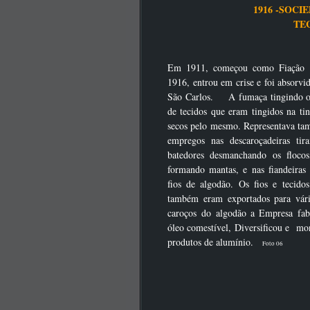
1916 -SOC
T
Em 1911, começou como Fiação e
1916, entrou em crise e foi absorv
São Carlos. A fumaça tingindo o
de tecidos que eram tingidos na ti
secos pelo mesmo. Representava t
empregos nas descaroçadeiras ti
batedores desmanchando os flocos
formando mantas, e nas fiandeira
fios de algodão.
Os fios e tecido
também eram exportados para vári
caroços
do algodão a Empresa fabr
óleo comestível, Diversificou e mo
produtos de alumínio.
Foto 06