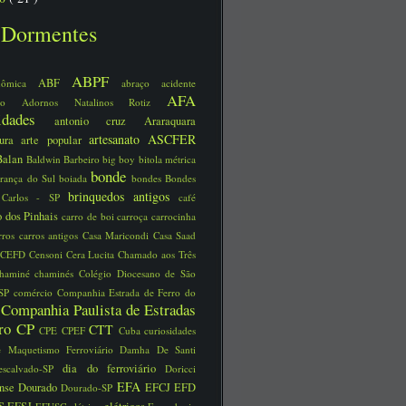
Dormentes
ABPF
ABF
nômica
abraço
acidente
AFA
ário
Adornos Natalinos Rotiz
uidades
antonio cruz
Araraquara
artesanato
ASCFER
tura
arte popular
Balan
Baldwin
Barbeiro
big boy
bitola métrica
bonde
rança do Sul
boiada
bondes
Bondes
brinquedos antigos
 Carlos - SP
café
 dos Pinhais
carro de boi
carroça
carrocinha
rros
carros antigos
Casa Maricondi
Casa Saad
CEFD
Censoni
Cera Lucita
Chamado aos Três
chaminé
chaminés
Colégio Diocesano de São
 SP
comércio
Companhia Estrada de Ferro do
Companhia Paulista de Estradas
o
rro
CP
CTT
CPE
CPEF
Cuba
curiosidades
e Maquetismo Ferroviário
Damha
De Santi
dia do ferroviário
escalvado-SP
Doricci
EFA
ense
Dourado
EFCJ
EFD
Dourado-SP