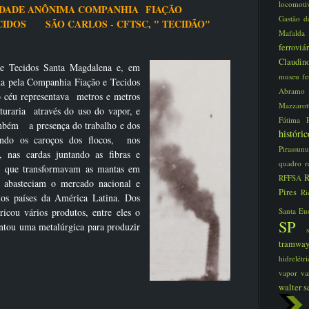
locomot
IEDADE ANÔNIMA COMPANHIA
FIAÇÃO
Gastão d
ECIDOS
SÃO CARLOS - CFTSC, " TECIDÃO"
Mafald
ferroviá
Claudi
 Tecidos Santa Magdalena e, em
museu fe
ida pela Companhia Fiação e Tecidos
Abram
 céu representava
metros e metros
Mazzaro
nturaria através do uso do vapor, e
Fátima
ambém
a presença do trabalho e dos
histór
rando os caroços dos flocos, nos
Pirassun
, nas cardas juntando as fibras e
quadro
r
s que transformavam as mantas em
R
RFFSA
s abasteciam o mercado nacional e
Pires
Ri
os países da América Latina. Dos
icou vários produtos, entre eles o
Santa Eu
SP
ntou uma metalúrgica para produzir
tramwa
hidrelét
vapor
va
walter s