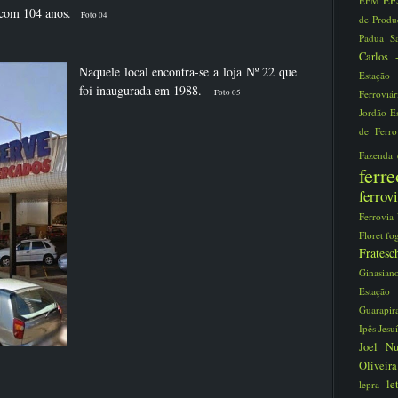
EF
EFM
ia com 104 anos.
Foto 04
de Prod
Padua S
Carlos
Naquele local encontra-se a loja Nº 22 que
Estaçã
foi inaugurada em 1988.
Foto 05
Ferroviá
Jordão
E
de Ferr
Fazenda
fer
ferro
Ferrovia
Floret
fo
Frate
Ginasia
Estaç
Guarapi
Ipês
Jesu
Joel N
Oliveir
le
lepra