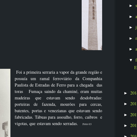
►
►
►
►
►
▼
E
Foi a primeira serraria a vapor da grande região e
possuía um ramal ferroviário da Companhia
Paulista de Estradas de Ferro para a chegada das
toras Fumaça saindo da chaminé, eram muitas
20
►
madeiras que estavam sendo desdobradas:
20
porteiras de fazenda, mourões para cercas,
►
batentes, portas e venezianas que estavam sendo
20
►
fabricadas. Tábuas para assoalho, forro, caibros e
vigotas, que estavam sendo serradas.
Foto 03
20
►
20
►