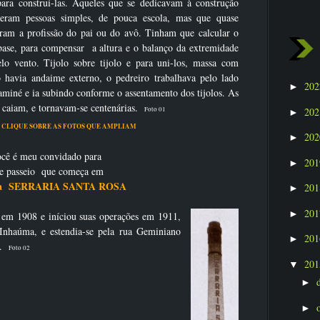
para construí-las. Aqueles que se dedicavam à construção
eram pessoas simples, de pouca escola, mas que quase
ram a profissão do pai ou do avô. Tinham que calcular o
base, para compensar a altura e o balanço da extremidade
lo vento. Tijolo sobre tijolo e para uni-los, massa com
 havia andaime externo, o pedreiro trabalhava pelo lado
20
►
aminé e ia subindo conforme o assentamento dos tijolos. As
 caiam, e tornavam-se centenárias.
20
Foto 01
►
BRE AS FOTOS QUE AMPLIAM
20
►
cê é meu convidado para
20
►
e passeio que começa em
na SERRARIA SANTA ROSA
20
►
20
►
 em 1908 e iníciou suas operações em 1911,
Inhaúma, e estendia-se pela rua Geminiano
20
►
ia.
Foto 02
20
▼
►
►