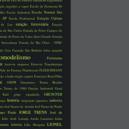
S
EFSJ
elétricos
EFUSG
elétrico
Engenharia
ução
engenho a vapor
Escola de Zootecnia Dr
Escola Normal São
alles
Escola Industrial
 - SP
Estação Cultura
Escola Profissional
estação ferroviária
o da Luz
Estação
ria de São Carlos
Estrada de Ferro Campos do
strada de Ferro da Usina Serra Grande
Estrada
o Sorocabana
Estrada do Rio Claro - EFRC
 do Urso
Fazenda São Roberto
febre amarela
reomodelismo
Ferrorama
via
ferrovia suspensa
Ferrovia Transiberiana
 Vale do Panema
Flamboyant
FLEISCHMANN
gão a lenha
fogão caipira
Francisco Rossi Filho
schi
GIEPB
Ginasianos Turma Brasília
nos Turma de 1960
Ginásio Industrial
Graal
GRUSCFER
ão Kafé
gripe espanhola
história
indústria
ranga
imigração japonesa
íno José Soares de Arruda
Joel Nunes do Prado
JORGE TRENS
unes Prado
José de
a
Julio Arab
Laranja Azeda
Lazaretos
lenha
LIONEL
treiros
letrista
Lilia Mesquita