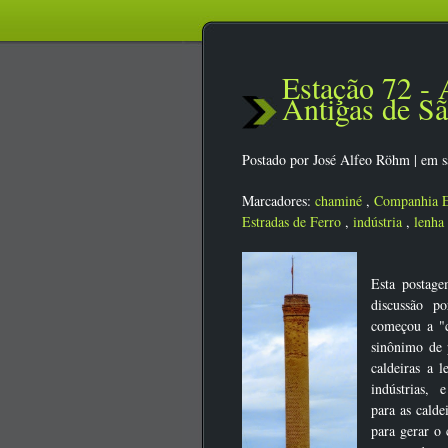
Estação 72 -
Antigas de Sã
Postado por
José Alfeo Röhm
|
em s
Marcadores:
chaminé
,
Companhia E
Estradas de Ferro
,
indústria
,
lenha
Esta postag
discussão p
começou a "
sinônimo de 
caldeiras a 
indústrias, e
para as calde
para gerar o