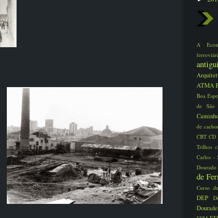
A Eco
ferrovi
antig
Arquite
ATMA
Boa Espe
de São
Caminho
de cacho
CBT
CD
Trilhos
Carlos -
Dourad
de Fe
Curso d
DEP
D
Dourad