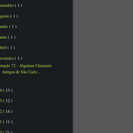
setembro
( 1 )
agosto
( 1 )
junho
( 1 )
maio
( 1 )
abril
( 1 )
fevereiro
( 1 )
stação 72 - Algumas Chaminés
Antigas de São Carlo...
14
( 13 )
13
( 12 )
12
( 14 )
11
( 11 )
10
( 21 )