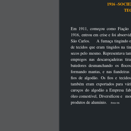
1916 -SOC
T
Em 1911, começou como Fiação e
1916, entrou em crise e foi absorv
São Carlos. A fumaça tingindo o
de tecidos que eram tingidos na ti
secos pelo mesmo. Representava t
empregos nas descaroçadeiras ti
batedores desmanchando os flocos
formando mantas, e nas fiandeira
fios de algodão.
Os fios e tecido
também eram exportados para vári
caroços
do algodão a Empresa fabr
óleo comestível, Diversificou e mo
produtos de alumínio.
Foto 06