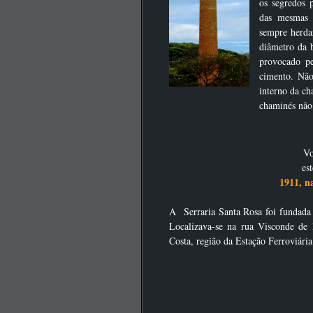
os segredos 
das mesmas 
sempre herda
diâmetro da 
provocado pe
cimento. Não
interno da ch
chaminés não
CLIQUE SO
Vo
est
1911, 
A Serraria Santa Rosa foi fundada
Localizava-se na rua Visconde de 
Costa, região da Estação Ferroviár