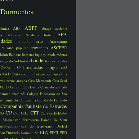
Dormentes
ABPF
ABF
nômica
abraço
acidente
AFA
ário
Adornos Natalinos Rotiz
uidades
antonio cruz
Araraquara
artesanato
ASCFER
tura
arte popular
Balan
Baldwin
Barbeiro
big boy
bitola métrica
bonde
rança do Sul
boiada
bondes
Bondes
brinquedos antigos
 Carlos - SP
café
 dos Pinhais
carro de boi
carroça
carrocinha
rros
carros antigos
Casa Maricondi
Casa Saad
CEFD
Censoni
Cera Lucita
Chamado aos Três
chaminé
chaminés
Colégio Diocesano de São
 SP
comércio
Companhia Estrada de Ferro do
Companhia Paulista de Estradas
o
rro
CP
CTT
CPE
CPEF
Cuba
curiosidades
e Maquetismo Ferroviário
Damha
De Santi
dia do ferroviário
escalvado-SP
Doricci
EFA
ense
Dourado
EFCJ
EFD
Dourado-SP