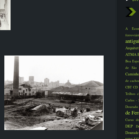
A Eco
ferrovi
antig
Arquite
ATMA
Boa Espe
de São
Caminho
de cacho
CBT
CD
Trilhos
Carlos -
Dourad
de Fe
Curso d
DEP
D
Dourad