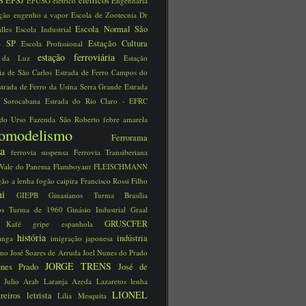
S
EFSJ
elétricos
EFUSG
elétrico
Engenharia
ução
engenho a vapor
Escola de Zootecnia Dr
Escola Normal São
alles
Escola Industrial
 - SP
Estação Cultura
Escola Profissional
estação ferroviária
o da Luz
Estação
ria de São Carlos
Estrada de Ferro Campos do
strada de Ferro da Usina Serra Grande
Estrada
o Sorocabana
Estrada do Rio Claro - EFRC
 do Urso
Fazenda São Roberto
febre amarela
reomodelismo
Ferrorama
via
ferrovia suspensa
Ferrovia Transiberiana
 Vale do Panema
Flamboyant
FLEISCHMANN
gão a lenha
fogão caipira
Francisco Rossi Filho
schi
GIEPB
Ginasianos Turma Brasília
nos Turma de 1960
Ginásio Industrial
Graal
GRUSCFER
ão Kafé
gripe espanhola
história
indústria
ranga
imigração japonesa
íno José Soares de Arruda
Joel Nunes do Prado
JORGE TRENS
unes Prado
José de
a
Julio Arab
Laranja Azeda
Lazaretos
lenha
LIONEL
treiros
letrista
Lilia Mesquita