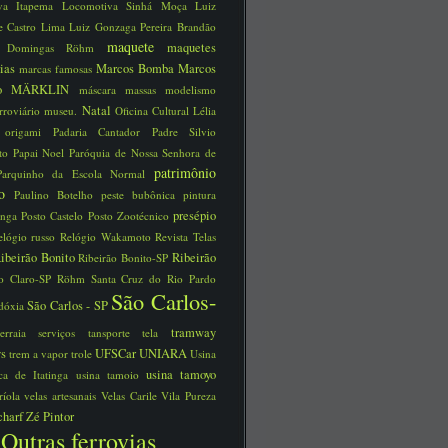
iva Itapema
Locomotiva Sinhá Moça
Luiz
e Castro Lima
Luiz Gonzaga Pereira Brandão
maquete
maquetes
a Domingas Röhm
rias
Marcos Bomba
Marcos
marcas famosas
no
MÄRKLIN
máscara
massas
modelismo
Natal
rroviário
museu.
Oficina Cultural Lélia
o
origami
Padaria Cantador
Padre Silvio
tto
Papai Noel
Paróquia de Nossa Senhora de
patrimônio
Parquinho da Escola Normal
ico
Paulino Botelho
peste bubônica
pintura
presépio
unga
Posto Castelo
Posto Zootécnico
elógio russo
Relógio Wakamoto
Revista Telas
ibeirão Bonito
Ribeirão
Ribeirão Bonito-SP
o Claro-SP
Röhm
Santa Cruz do Rio Pardo
São Carlos-
São Carlos - SP
dóxia
tramway
serraia
serviços
tansporte
tela
ys
UFSCar
UNIARA
trem a vapor
trole
Usina
usina tamoyo
rica de Itatinga
usina tamoio
ríola
velas artesanais
Velas Carile
Vila Pureza
charf
Zé Pintor
Outras ferrovias