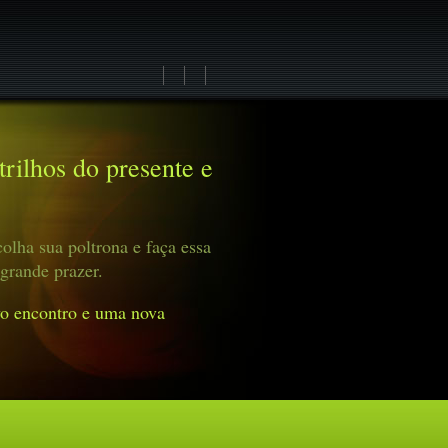
rilhos do presente e
olha sua poltrona e faça essa
grande prazer.
o encontro e uma nova