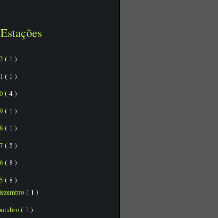
Estações
22
( 1 )
21
( 1 )
20
( 4 )
19
( 1 )
18
( 1 )
17
( 5 )
16
( 8 )
15
( 8 )
dezembro
( 1 )
outubro
( 1 )