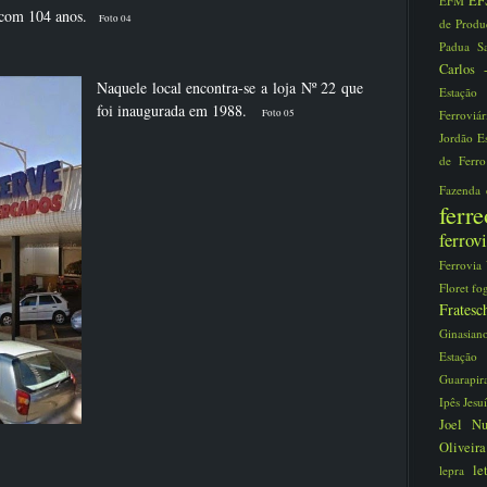
EF
EFM
ia com 104 anos.
Foto 04
de Prod
Padua S
Carlos
Naquele local encontra-se a loja Nº 22 que
Estaçã
foi inaugurada em 1988.
Foto 05
Ferroviá
Jordão
E
de Ferr
Fazenda
fer
ferro
Ferrovia
Floret
fo
Frate
Ginasia
Estaç
Guarapi
Ipês
Jesu
Joel N
Oliveir
le
lepra