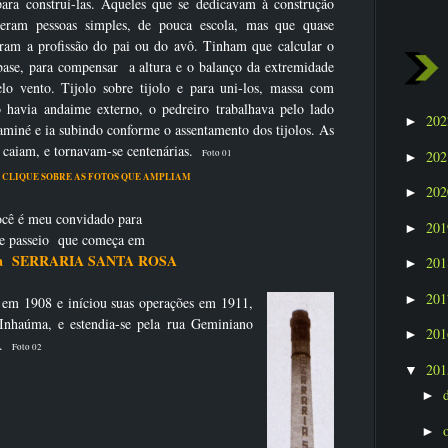
para construí-las. Aqueles que se dedicavam à construção
eram pessoas simples, de pouca escola, mas que quase
ram a profissão do pai ou do avô. Tinham que calcular o
base, para compensar a altura e o balanço da extremidade
lo vento. Tijolo sobre tijolo e para uni-los, massa com
 havia andaime externo, o pedreiro trabalhava pelo lado
20
►
aminé e ia subindo conforme o assentamento dos tijolos. As
 caiam, e tornavam-se centenárias.
20
Foto 01
►
BRE AS FOTOS QUE AMPLIAM
20
►
cê é meu convidado para
20
►
e passeio que começa em
na SERRARIA SANTA ROSA
20
►
20
►
 em 1908 e iníciou suas operações em 1911,
Inhaúma, e estendia-se pela rua Geminiano
20
►
ia.
Foto 02
20
▼
►
►