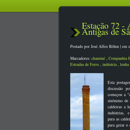
Estação 72 -
Antigas de Sã
Postado por
José Alfeo Röhm
|
em s
Marcadores:
chaminé
,
Companhia E
Estradas de Ferro
,
indústria
,
lenha
Esta postag
discussão p
começou a "
sinônimo de 
caldeiras a 
indústrias, e
para as calde
para gerar o