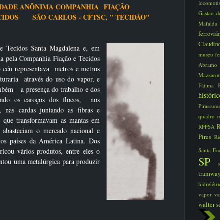
locomot
IEDADE ANÔNIMA COMPANHIA
FIAÇÃO
Gastão d
ECIDOS
SÃO CARLOS - CFTSC, " TECIDÃO"
Mafald
ferroviá
Claudi
 Tecidos Santa Magdalena e, em
museu fe
ida pela Companhia Fiação e Tecidos
Abram
 céu representava
metros e metros
Mazzaro
nturaria através do uso do vapor, e
Fátima
ambém
a presença do trabalho e dos
histór
rando os caroços dos flocos, nos
Pirassun
, nas cardas juntando as fibras e
quadro
r
s que transformavam as mantas em
R
RFFSA
s abasteciam o mercado nacional e
Pires
Ri
os países da América Latina. Dos
icou vários produtos, entre eles o
Santa Eu
SP
ntou uma metalúrgica para produzir
tramwa
hidrelét
vapor
va
walter s