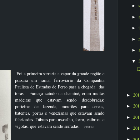
►
►
►
►
►
▼
E
Foi a primeira serraria a vapor da grande região e
possuía um ramal ferroviário da Companhia
Paulista de Estradas de Ferro para a chegada das
toras Fumaça saindo da chaminé, eram muitas
20
►
madeiras que estavam sendo desdobradas:
20
porteiras de fazenda, mourões para cercas,
►
batentes, portas e venezianas que estavam sendo
20
►
fabricadas. Tábuas para assoalho, forro, caibros e
vigotas, que estavam sendo serradas.
Foto 03
20
►
20
►