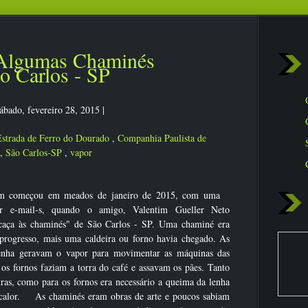
 Algumas Chaminés
o Carlos - SP
ábado, fevereiro 28, 2015
|
strada de Ferro do Dourado
,
Companhia Paulista de
,
São Carlos-SP
,
vapor
em começou em meados de janeiro de 2015, com uma
or e-mail-s, quando o amigo, Valentim Gueller Neto
caça às chaminés" de São Carlos - SP. Uma chaminé era
progresso, mais uma caldeira ou forno havia chegado. As
lenha geravam o vapor para movimentar as máquinas das
 os fornos faziam a torra do café e assavam os pães. Tanto
iras, como para os fornos era necessário a queima da lenha
 calor. As chaminés eram obras de arte e poucos sabiam