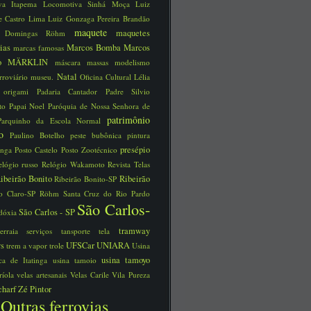
iva Itapema
Locomotiva Sinhá Moça
Luiz
e Castro Lima
Luiz Gonzaga Pereira Brandão
maquete
maquetes
a Domingas Röhm
rias
Marcos Bomba
Marcos
marcas famosas
no
MÄRKLIN
máscara
massas
modelismo
Natal
rroviário
museu.
Oficina Cultural Lélia
o
origami
Padaria Cantador
Padre Silvio
tto
Papai Noel
Paróquia de Nossa Senhora de
patrimônio
Parquinho da Escola Normal
ico
Paulino Botelho
peste bubônica
pintura
presépio
unga
Posto Castelo
Posto Zootécnico
elógio russo
Relógio Wakamoto
Revista Telas
ibeirão Bonito
Ribeirão
Ribeirão Bonito-SP
o Claro-SP
Röhm
Santa Cruz do Rio Pardo
São Carlos-
São Carlos - SP
dóxia
tramway
serraia
serviços
tansporte
tela
ys
UFSCar
UNIARA
trem a vapor
trole
Usina
usina tamoyo
rica de Itatinga
usina tamoio
ríola
velas artesanais
Velas Carile
Vila Pureza
charf
Zé Pintor
Outras ferrovias