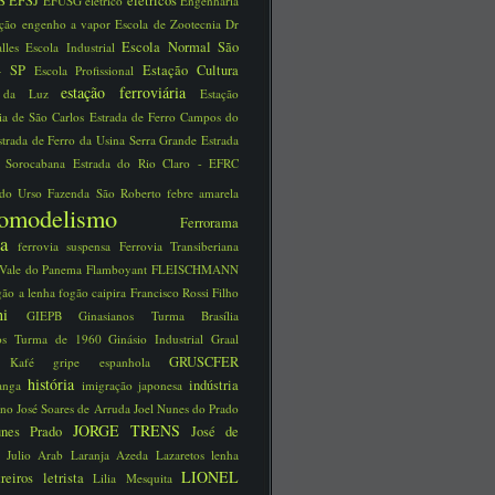
S
EFSJ
elétricos
EFUSG
elétrico
Engenharia
ução
engenho a vapor
Escola de Zootecnia Dr
Escola Normal São
alles
Escola Industrial
 - SP
Estação Cultura
Escola Profissional
estação ferroviária
o da Luz
Estação
ria de São Carlos
Estrada de Ferro Campos do
strada de Ferro da Usina Serra Grande
Estrada
o Sorocabana
Estrada do Rio Claro - EFRC
 do Urso
Fazenda São Roberto
febre amarela
reomodelismo
Ferrorama
via
ferrovia suspensa
Ferrovia Transiberiana
 Vale do Panema
Flamboyant
FLEISCHMANN
gão a lenha
fogão caipira
Francisco Rossi Filho
schi
GIEPB
Ginasianos Turma Brasília
nos Turma de 1960
Ginásio Industrial
Graal
GRUSCFER
ão Kafé
gripe espanhola
história
indústria
ranga
imigração japonesa
íno José Soares de Arruda
Joel Nunes do Prado
JORGE TRENS
unes Prado
José de
a
Julio Arab
Laranja Azeda
Lazaretos
lenha
LIONEL
treiros
letrista
Lilia Mesquita