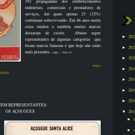
192 propagandas dos estabelecimentos
industriais, comerciais e prestadores de
serviços, das quais apenas 23 (12%)
continuam sobrevivendo. Em 46 anos muita
coisa mudou e também muitas marcas
deixaram de existir. Abaixo segue
20
►
representantes de algumas categorias que
foram marcas famosas e que hoje não estão
20
►
mais presentes.
-
Capa
Foto 01
20
►
PARA
20
►
ESMAS
20
►
20
►
20
►
UEM REPRESENTANTES:
OS AÇOUGUES
20
▼
►
►