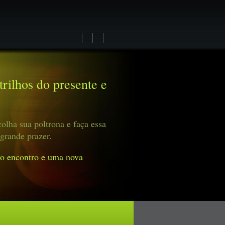
rilhos do presente e
olha sua poltrona e faça essa
grande prazer.
o encontro e uma nova