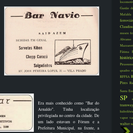
locomot
Gastão d
Mafald
ferroviá
Claudi
museu fe
Abram
Mazzaro
Fátima
histór
Pirassun
quadro
r
R
RFFSA
Pires
Ri
Santa Eu
SP
Era mais conhecido como "Bar do
tramwa
Arnaldo". Tinha localização
hidrelét
privilegiada no centro da cidade. De
vapor
va
um lado estavam o Fórum e a
walter s
Prefeitura Municipal, na frente, a