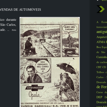
VENDAS DE AUTOMÓVEIS
ico durante
A Eco
 São Carlos,
ferrovi
idade. ..
Foto
antig
Arquite
ATMA
Boa Espe
de São
Caminho
de cacho
CBT
CD
Trilhos
Carlos -
Dourad
de Fe
Curso d
DEP
D
Dourad