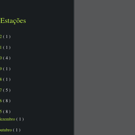
Estações
22
( 1 )
21
( 1 )
20
( 4 )
19
( 1 )
18
( 1 )
17
( 5 )
16
( 8 )
15
( 8 )
dezembro
( 1 )
outubro
( 1 )