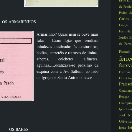
EF
EFM
de Prod
Padua S
Carlos
OS ARMARINHOS
Estaçã
Ferroviá
Armarinho? Quase nem se ouve mais
Jordão
E
falar! Eram lojas que vendiam
de Ferr
miudezas destinadas às costureiras,
Fazenda
botões, carretéis e retroses de linhas,
fer
zíperes, colchetes, alfinetes,
ferro
agulhas...Localizava-se próximo da
esquina com a Av. Sallum, ao lado
Ferrovia
da Igreja de Santo Antonio
Floret
fo
.
Foto 05
Frate
Ginasia
Estaç
Guarapi
Ipês
Jesu
Joel N
Oliveir
le
lepra
OS BARES