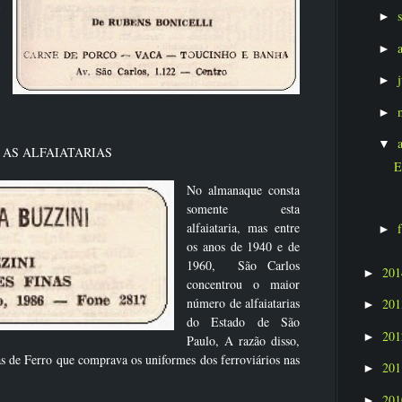
►
►
►
►
▼
AS ALFAIATARIAS
E
No almanaque consta
somente esta
alfaiataria, mas entre
►
os anos de 1940 e de
1960, São Carlos
20
►
concentrou o maior
número de alfaiatarias
20
►
do Estado de São
20
►
Paulo, A razão disso,
s de Ferro que comprava os uniformes dos ferroviários nas
20
►
20
►