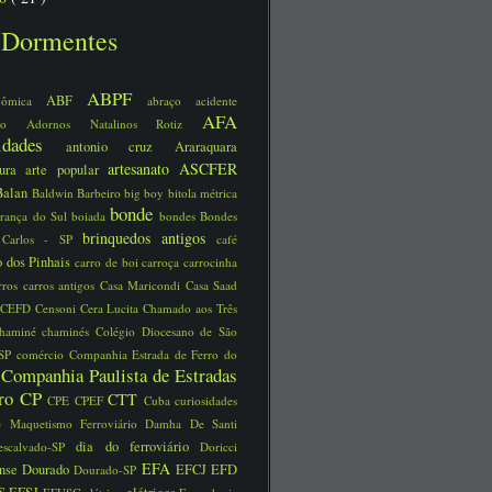
Dormentes
ABPF
ABF
nômica
abraço
acidente
AFA
ário
Adornos Natalinos Rotiz
uidades
antonio cruz
Araraquara
artesanato
ASCFER
tura
arte popular
Balan
Baldwin
Barbeiro
big boy
bitola métrica
bonde
rança do Sul
boiada
bondes
Bondes
brinquedos antigos
 Carlos - SP
café
 dos Pinhais
carro de boi
carroça
carrocinha
rros
carros antigos
Casa Maricondi
Casa Saad
CEFD
Censoni
Cera Lucita
Chamado aos Três
chaminé
chaminés
Colégio Diocesano de São
 SP
comércio
Companhia Estrada de Ferro do
Companhia Paulista de Estradas
o
rro
CP
CTT
CPE
CPEF
Cuba
curiosidades
e Maquetismo Ferroviário
Damha
De Santi
dia do ferroviário
escalvado-SP
Doricci
EFA
ense
Dourado
EFCJ
EFD
Dourado-SP