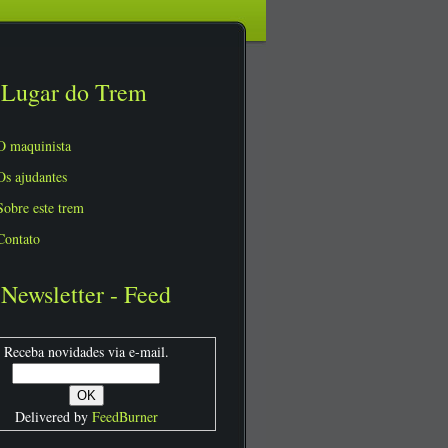
Lugar do Trem
O maquinista
Os ajudantes
Sobre este trem
Contato
Newsletter - Feed
Receba novidades via e-mail.
Delivered by
FeedBurner