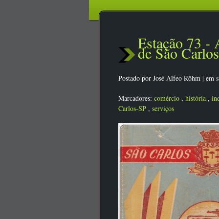
Estação 73 -
de São Carlos
Postado por
José Alfeo Röhm
|
em s
Marcadores:
comércio
,
história
,
in
Carlos-SP
,
serviços