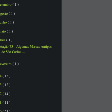
setembro
( 1 )
agosto
( 1 )
junho
( 1 )
maio
( 1 )
abril
( 1 )
stação 73 - Algumas Marcas Antigas
de São Carlos ...
fevereiro
( 1 )
14
( 13 )
13
( 12 )
12
( 14 )
11
( 11 )
10
( 21 )