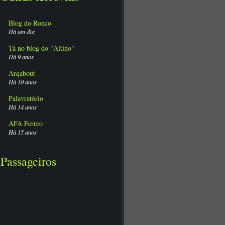
Blog do Ronco
Há um dia
Tá no blog do "Altino"
Há 9 anos
Arqabout
Há 10 anos
Palavratório
Há 14 anos
AFA Ferreo
Há 15 anos
Passageiros