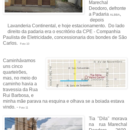
Marechal
Deodoro, defronte
a Padaria
,
ALBBA
depois
Lavanderia Continental, e hoje estacionamento. Do lado
direito da padaria era o escritório da CPE - Companhia
Paulista de Eletricidade, concessionaria dos bondes de São
Carlos.
Foto 10
Caminhávamos
uns
cinco
quarteirões,
mas, no meio do
caminho havia a
travessia da Rua
Rui Barbosa, e
minha mãe parava na esquina e olhava se a boiada estava
vindo. -
Foto 11
Tia "Dila" morava
na rua Marechal