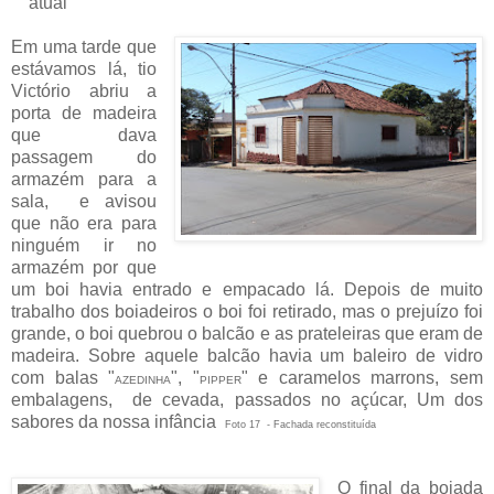
atual
Em uma tarde que
estávamos lá, tio
Victório abriu a
porta de madeira
que dava
passagem do
armazém para a
sala, e avisou
que não era para
ninguém ir no
armazém por que
um boi havia entrado e empacado lá. Depois de muito
trabalho dos boiadeiros o boi foi retirado, mas o prejuízo foi
grande, o boi quebrou o balcão e as prateleiras que eram de
madeira. Sobre aquele balcão havia um baleiro de vidro
com balas "
", "
" e caramelos marrons, sem
AZEDINHA
PIPPER
embalagens, de cevada, passados no açúcar, Um dos
sabores da nossa infância
Foto 17 - Fachada reconstituída
O final da boiada