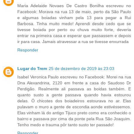
Maria Adelaide Novaes De Castro Bonilha escreveu no
Facebook: Morava na rua 13 de maio, perto da São Paulo
e algumas boiadas vinham pela 13 para pegar a Rui
Barbosa. Tinha muito medo! Aprendi desde cedo que se
tivesse boiada por perto ou chuva muito forte, deveria
entrar na primeira casa e esperar que passassem e depois
ir para casa. Jamais atravessar a rua se tivesse enxurrada
Responder
Lugar do Trem
25 de dezembro de 2019 às 23:03
Isabel Veronica Paulo escreveu no Facebook: Morei na rua
Dna Alexandrina, 2120 em frente a casa do Saudoso Dr
Perdigão. Realmente ali passava as boidas também. E
quanto susto a gente passava quando havia estourou
delas. Ó chicotes dos boiadeiros estourava no ar. Elas
pulavam o muro a gente de escondia aonde estivéssemos.
Elas vinham lá do antigo Tijuco preto como era conhecido o
bairro e passava por cima da ponte pela Rua São Joaquim.
Tenho medo e trauma pôr tanto susto ter passado!
Responder