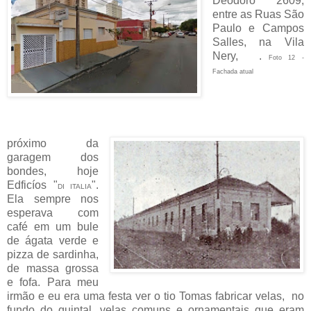
Deodoro 2609,
entre as Ruas São
Paulo e Campos
Salles, na Vila
Nery, .
Foto 12
-
Fachada atual
próximo da
garagem dos
bondes, hoje
Edficíos "
".
DI ITALIA
Ela sempre nos
esperava com
café em um bule
de ágata verde e
pizza de sardinha,
de massa grossa
e fofa. Para meu
irmão e eu era uma festa ver o tio Tomas fabricar velas, no
fundo do quintal, velas comuns e ornamentais que eram