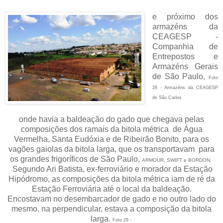
e próximo dos
armazéns da
CEAGESP -
Companhia de
Entrepostos e
Armazéns Gerais
de São Paulo,
Foto
28 - Armazéns da CEAGESP
de São Carlos
onde havia a baldeação do gado que chegava pelas
composições dos ramais da bitola métrica de Água
Vermelha, Santa Eudóxia e de Ribeirão Bonito, p
ara os
vagões gaiolas da bitola larga, que os transportavam para
os grandes frigoríficos de São Paulo,
ARMOUR, SWIFT e BORDON.
Segundo Ari Batista, ex-ferroviário e morador da Estação
Hipódromo, as composições da bitola métrica iam de ré da
Estação Ferroviária até o local da baldeação.
Encostavam no desembarcador de gado e no outro lado do
mesmo, na perpendicular, estava a composição da bitola
larga.
Foto 29 -