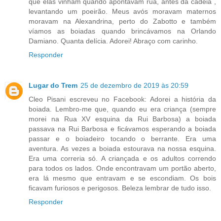
que elas vinham quando apontavam rua, antes da cadeia ,
levantando um poeirão. Meus avós moravam maternos
moravam na Alexandrina, perto do Zabotto e também
víamos as boiadas quando brincávamos na Orlando
Damiano. Quanta delícia. Adorei! Abraço com carinho.
Responder
Lugar do Trem
25 de dezembro de 2019 às 20:59
Cleo Pisani escreveu no Facebook: Adorei a história da
boiada. Lembro-me que, quando eu era criança (sempre
morei na Rua XV esquina da Rui Barbosa) a boiada
passava na Rui Barbosa e ficávamos esperando a boiada
passar e o boiadeiro tocando o berrante. Era uma
aventura. As vezes a boiada estourava na nossa esquina.
Era uma correria só. A criançada e os adultos correndo
para todos os lados. Onde encontravam um portão aberto,
era lá mesmo que entravam e se escondiam. Os bois
ficavam furiosos e perigosos. Beleza lembrar de tudo isso.
Responder