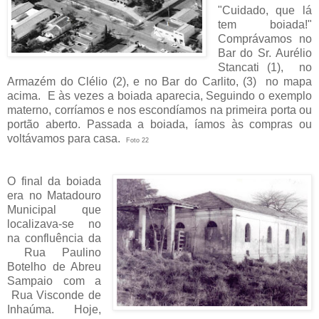
"Cuidado, que lá
tem boiada!"
Comprávamos no
Bar do Sr. Aurélio
Stancati (1), no
Armazém do Clélio (2), e no Bar do Carlito, (3) no mapa
acima. E às vezes a boiada aparecia, Seguindo o exemplo
materno, corríamos e nos escondíamos na primeira porta ou
portão aberto. Passada a boiada, íamos às compras ou
voltávamos para casa.
Foto 22
O final da boiada
era no Matadouro
Municipal que
localizava-se no
na confluência da
Rua Paulino
Botelho de Abreu
Sampaio com a
Rua Visconde de
Inhaúma. Hoje,