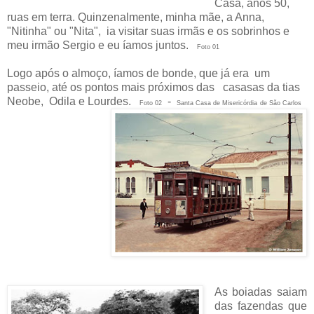
Casa, anos 50,
ruas em terra. Quinzenalmente, minha mãe, a Anna,
"Nitinha" ou "Nita", ia visitar suas irmãs e os sobrinhos e
meu irmão Sergio e eu íamos juntos.
Foto 01
Logo após o almoço, íamos de bonde, que já era
um
passeio, até os pontos mais próximos das casasas
da tias
Neobe, Odila e Lourdes.
-
Foto 02
Santa Casa de Misericórdia
de São Carlos
As boiadas saiam
das fazendas que