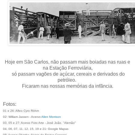
Hoje em São Carlos, não passam mais boiadas nas ruas e
na Estação Ferroviária,
só passam vagões de açúcar, cereais e derivados do
petróleo.
Ficaram nas nossas memórias da infãncia.
Fotos:
01 e 26: Alfeo Cyro Röhm
02: William Jassen - Acervo
Allen Morrison
03, 05 e 27: Acervo Foto Arte - José João. "Alemão"
04, 06, 07, 11, 12, 15, 19 e 21: Google Mapas
08: Acervo Olyntho Aluisio de Freitas Censoni