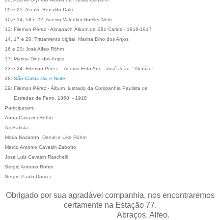
09 e 25: Acervo Ronaldo Dalri
10,e 14, 18 e 22: Acervo Valentim Gueller Neto
13: Filemon Pérez - Almanach Álbum de São Carlos - 1916-1917
14, 17 e 20: Tratamento digital, Marina Dino dos Anjos
16 e 20: José Alfeo Röhm
17: Marina Dino dos Anjos
23 e 24: Filemon Pérez - Acervo Foto Arte - José João. "Alemão"
28:
São Carlos Dia e Noite
29: Filemon Pérez - Álbum Ilustrado da Companhia Paulista de
Estradas de Ferro, 1868 - 1918
Participaram:
Anna Cavazini Röhm
Ari Batista
Maria Nazareth, Daniel e Lika Röhm
Marco Antonio Cavasin Zabotto
José Luis Cavasin Raschelli
Sergio Antonio Röhm
Sergio Paulo Doricci
Obrigado por sua agradável companhia, nos encontraremos
certamente na Estação 77.
Abraços, Alfeo.