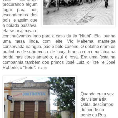
procurando algum
lugar para nos
escondermos dos
bois, e assim que
a boiada passava,
ela se acalmava e
continuávamos indo para a casa da tia "Niubi". Ela p
unha
uma mesa linda, com leite, Vic Maltema, manteiga
conservada na água, pão e bolo caseiro. O detalhe eram os
pratinhos de sobremesa de louça branca com uma faixa na
borda nas cores amarelo, azul e rosa. Era uma festa na
companhia também dos primos José Luiz, o "Ize" e José
Roberto, o "Beto".
Foto 09
Quando era a vez
de visitar a tia
Odila, descíamos
do bonde no
ponto da Rua