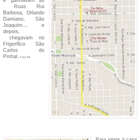
e ganhavam as
Ruas Rui
Barbosa, Orlando
Damiano, São
Joaquim..., e
depois,
chegavam no
Frigorífico São
Carlos do
Pinhal.
Foto 04
Para irmos à casa