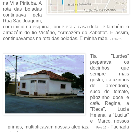
na Vila Pirituba. A
rota das boiadas
continuava pela
Rua São Joaquim,
com início na esquina, onde era a casa dela, e também o
armazém do tio Victório, "Armazém do Zabotto". E assim,
continuavamos na rota das boiadas. E minha mãe...
Foto 15
Tia "Lurdes"
preparava os
docinhos que
sempre mais
gostei, cajuzinhos
de amendoim,
suco de tomate,
pãozinho doce e
café. Regina, a
"Reca", Lucia
Helena, a "Lucita"
e Marco, nossos
primos, multiplicavam nossas alegrias.
- Fachada
Foto 16