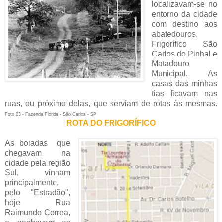
localizavam-se no
entorno da cidade
com destino aos
abatedouros,
Frigorífico São
Carlos do Pinhal e
Matadouro
Municipal. As
casas das minhas
tias ficavam nas
ruas, ou próximo delas, que serviam de rotas às mesmas.
Foto 03 - Fazenda Flórida - São Carlos - SP
ROTA DO FRIGORÍFICO
As boiadas que
chegavam na
cidade pela região
Sul, vinham
principalmente,
pelo "Estradão",
hoje Rua
Raimundo Correa,