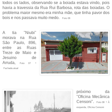
todos os lados, observando se a boiada estava vindo, pois
havia a travessia da Rua Rui Barbosa, rota das boiadas. O
problema maior mesmo era minha mãe, que tinha pavor dos
bois e nos passava muito medo.
Foto 06
A tia "Niubi"
morava na Rua
São Paulo, 896,
entre as Ruas
Treze de Maio e
Jesuino de
Arruda,
-
Foto 07
Fachada.atual
próximo da
"Oficina Mecânica
Censoni".
-
Foto 08
À
esquerda, Oficina Censoni