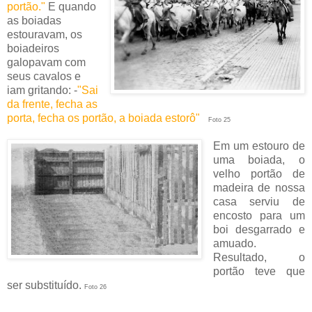
portão.
"
E quando
as boiadas
estouravam, os
boiadeiros
galopavam com
seus cavalos e
iam gritando: -
"
Sai
da frente, fecha as
porta, fecha os portão, a boiada estorô
"
Foto 25
Em um estouro de
uma boiada, o
velho portão de
madeira de nossa
casa serviu de
encosto para um
boi desgarrado e
amuado.
Resultado, o
portão teve que
ser substituído.
Foto 26