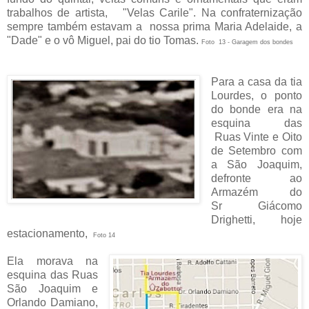
trabalhos de artista, "Velas Carile". Na confraternização
sempre também estavam a nossa prima Maria Adelaide, a
"Dade" e o vô Miguel, pai do tio Tomas.
Foto 13 - Garagem dos bondes
Para a casa da tia
Lourdes, o ponto
do bonde era na
esquina das
Ruas Vinte e Oito
de Setembro com
a São Joaquim,
defronte ao
Armazém do
Sr Giácomo
Drighetti, hoje
estacionamento,
Foto 14
Ela morava na
esquina das Ruas
São Joaquim e
Orlando Damiano,