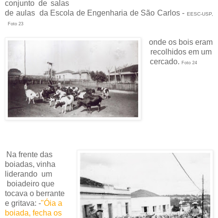
conjunto de salas
de aulas da Escola de Engenharia de São Carlos -
EESC-USP,
Foto 23
onde os bois eram
recolhidos em um
cercado.
Foto 24
N
a frente das
boiadas, vinha
liderando um
boiadeiro que
tocava o berrante
e gritava: -
"
Óia a
boiada, fecha os