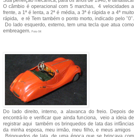
Sua perfeição mecânica, para os anos de 1940, é fantástica!
O câmbio é operacional com 5 marchas, 4 velocidades a
frente, a 1ª é lenta, a 2ª é média, a 3ª é rápida e a 4ª muito
rápida, e ré Tem também o ponto morto, indicado pelo "0".
Do lado esquerdo, externo, tem uma tecla que atua como
embreagem.
Foto 04
Do lado direito, interno, a alavanca do freio. Depois de
encontrá-lo e verificar que ainda funciona, veio a ideia de
registrar aqui também os brinquedos de lata das infâncias
da minha esposa, meu irmão, meu filho, e meus amigos
Brinquedos de lata, de uma época que se brincava com