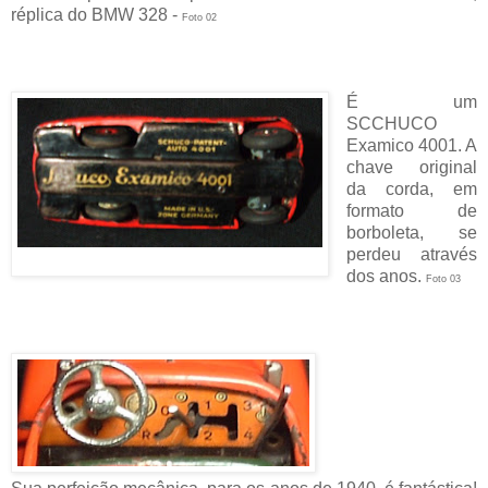
réplica do BMW 328 -
Foto 02
É um
SCCHUCO
Examico 4001. A
chave original
da corda, em
formato de
borboleta, se
perdeu através
dos anos.
Foto 03