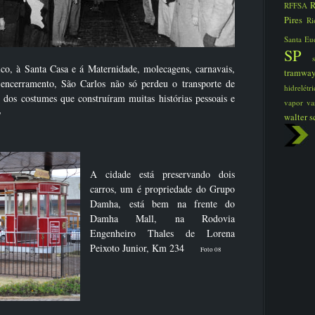
R
RFFSA
Pires
Ri
Santa Eu
SP
ico, à Santa Casa e á Maternidade, molecagens, carnavais,
tramwa
o encerramento, São Carlos não só perdeu o transporte de
hidrelét
 dos costumes que construíram muitas histórias pessoais e
vapor
va
7
walter s
A cidade está preservando dois
carros, um é propriedade do Grupo
Damha, está bem na frente do
Damha Mall, na Rodovia
Engenheiro Thales de Lorena
Peixoto Junior, Km 234
Foto 08