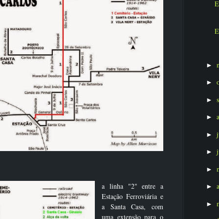
E
E
►
►
►
►
►
►
►
a linha "2" entre a
►
Estação Ferroviária e
►
a Santa Casa, com
uma extensão para o