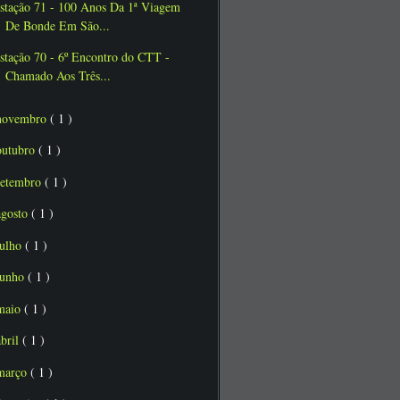
stação 71 - 100 Anos Da 1ª Viagem
De Bonde Em São...
stação 70 - 6º Encontro do CTT -
Chamado Aos Três...
novembro
( 1 )
outubro
( 1 )
setembro
( 1 )
agosto
( 1 )
julho
( 1 )
junho
( 1 )
maio
( 1 )
abril
( 1 )
março
( 1 )