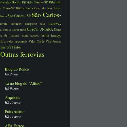
ibeirão Bonito
Ribeirão
Ribeirão Bonito-SP
o Claro-SP
Röhm
Santa Cruz do Rio Pardo
São Carlos-
São Carlos - SP
dóxia
tramway
serraia
serviços
tansporte
tela
ys
UFSCar
UNIARA
trem a vapor
trole
Usina
usina tamoyo
rica de Itatinga
usina tamoio
ríola
velas artesanais
Velas Carile
Vila Pureza
charf
Zé Pintor
Outras ferrovias
Blog do Ronco
Há 2 dias
Tá no blog do "Altino"
Há 9 anos
Arqabout
Há 10 anos
Palavratório
Há 14 anos
AFA Ferreo