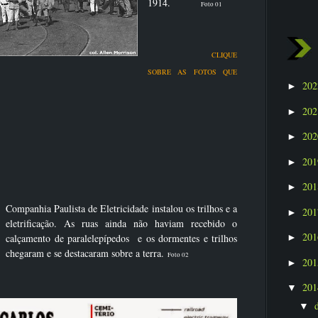
1914.
Foto 01
CLIQUE
SOBRE AS FOTOS QUE
20
►
20
►
20
►
20
►
20
►
Companhia Paulista de Eletricidade instalou os trilhos e a
20
►
eletrificação. As ruas ainda não haviam recebido o
20
calçamento de paralelepípedos e os dormentes e trilhos
►
chegaram e se destacaram sobre a terra.
Foto 02
20
►
20
▼
▼