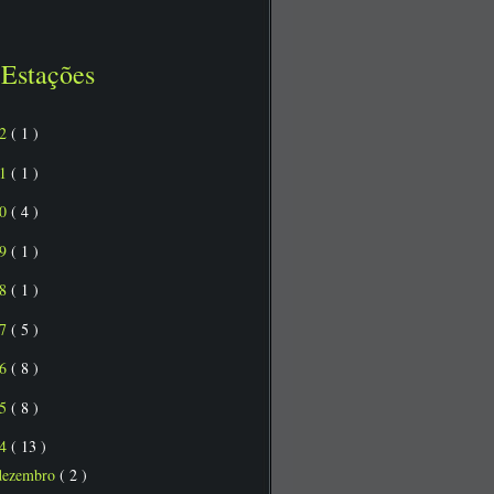
Estações
22
( 1 )
21
( 1 )
20
( 4 )
19
( 1 )
18
( 1 )
17
( 5 )
16
( 8 )
15
( 8 )
14
( 13 )
dezembro
( 2 )