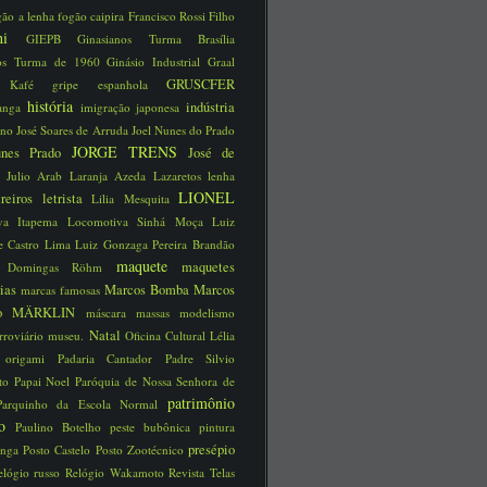
gão a lenha
fogão caipira
Francisco Rossi Filho
schi
GIEPB
Ginasianos Turma Brasília
nos Turma de 1960
Ginásio Industrial
Graal
GRUSCFER
ão Kafé
gripe espanhola
história
indústria
ranga
imigração japonesa
íno José Soares de Arruda
Joel Nunes do Prado
JORGE TRENS
unes Prado
José de
a
Julio Arab
Laranja Azeda
Lazaretos
lenha
LIONEL
treiros
letrista
Lilia Mesquita
iva Itapema
Locomotiva Sinhá Moça
Luiz
e Castro Lima
Luiz Gonzaga Pereira Brandão
maquete
maquetes
a Domingas Röhm
rias
Marcos Bomba
Marcos
marcas famosas
no
MÄRKLIN
máscara
massas
modelismo
Natal
rroviário
museu.
Oficina Cultural Lélia
o
origami
Padaria Cantador
Padre Silvio
tto
Papai Noel
Paróquia de Nossa Senhora de
patrimônio
Parquinho da Escola Normal
ico
Paulino Botelho
peste bubônica
pintura
presépio
unga
Posto Castelo
Posto Zootécnico
elógio russo
Relógio Wakamoto
Revista Telas