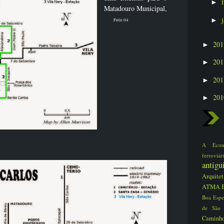
►
Matadouro Municipal,
►
Foto 04
20
►
20
►
20
►
20
►
A Eco
ferrovi
antig
Arquite
ATMA
Boa Espe
de São
Caminho