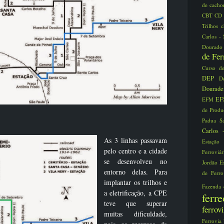
de cacho
CBT
CD
Trilhos
Carlos -
Dourad
de Fe
Curso d
DEP
D
Dourad
EF
EFM
de Prod
Padua S
Carlos
As 3 linhas passavam
Estaçã
pelo centro e a cidade
Ferroviá
se desenvolveu no
Jordão
E
entorno delas. Para
de Ferr
implantar os trilhos e
Fazenda
a eletrificação, a CPE
fer
teve que superar
ferro
muitas dificuldade,
Ferrovia