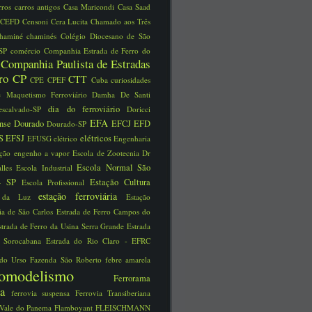
rros
carros antigos
Casa Maricondi
Casa Saad
CEFD
Censoni
Cera Lucita
Chamado aos Três
chaminé
chaminés
Colégio Diocesano de São
 SP
comércio
Companhia Estrada de Ferro do
Companhia Paulista de Estradas
o
rro
CP
CTT
CPE
CPEF
Cuba
curiosidades
e Maquetismo Ferroviário
Damha
De Santi
dia do ferroviário
escalvado-SP
Doricci
EFA
ense
Dourado
EFCJ
EFD
Dourado-SP
S
EFSJ
elétricos
EFUSG
elétrico
Engenharia
ução
engenho a vapor
Escola de Zootecnia Dr
Escola Normal São
alles
Escola Industrial
 - SP
Estação Cultura
Escola Profissional
estação ferroviária
o da Luz
Estação
ria de São Carlos
Estrada de Ferro Campos do
strada de Ferro da Usina Serra Grande
Estrada
o Sorocabana
Estrada do Rio Claro - EFRC
 do Urso
Fazenda São Roberto
febre amarela
reomodelismo
Ferrorama
via
ferrovia suspensa
Ferrovia Transiberiana
 Vale do Panema
Flamboyant
FLEISCHMANN