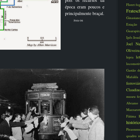
pois os recursos da
Floret
fo
época eram poucos e
Frate
principalmente braçal.
Ginasia
Foto 06
Estaç
Guarapi
Ipês
Jesu
Joel N
Oliveir
le
lepra
locomot
Gastão d
Mafald
ferroviá
Claudi
museu fe
Abram
Mazzaro
Fátima
histór
Pirassun
quadro
r