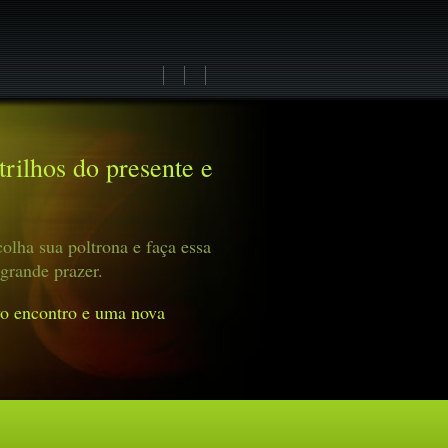
rilhos do presente e
olha sua poltrona e faça essa
grande prazer.
o encontro e uma nova