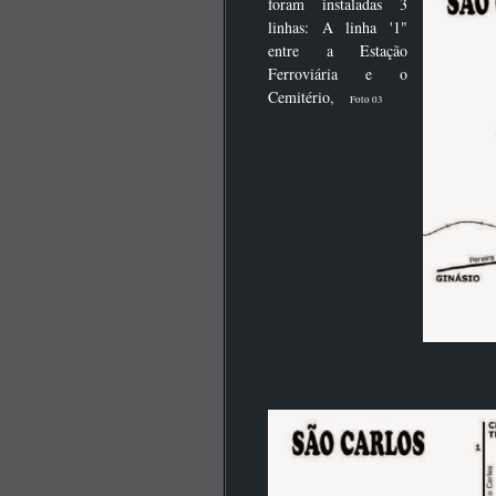
foram instaladas 3
linhas: A linha '1"
entre a Estação
Ferroviária e o
Cemitério,
Foto 03