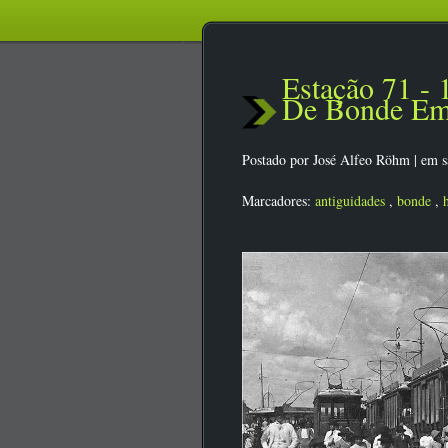
Estação 71 -
De Bonde Em
Postado por
José Alfeo Röhm
|
em s
Marcadores:
antiguidades
,
bonde
,