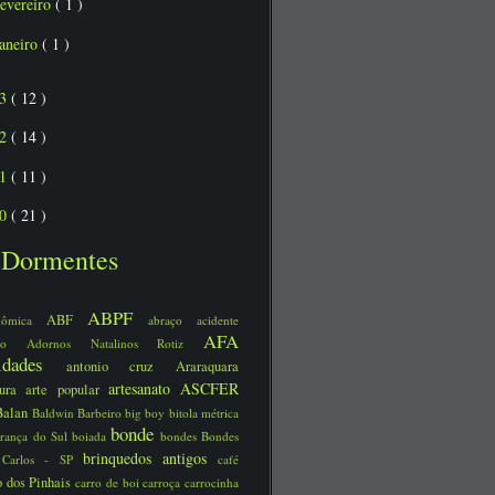
fevereiro
( 1 )
janeiro
( 1 )
13
( 12 )
12
( 14 )
11
( 11 )
10
( 21 )
Dormentes
ABPF
ABF
nômica
abraço
acidente
AFA
ário
Adornos Natalinos Rotiz
uidades
antonio cruz
Araraquara
artesanato
ASCFER
tura
arte popular
Balan
Baldwin
Barbeiro
big boy
bitola métrica
bonde
rança do Sul
boiada
bondes
Bondes
brinquedos antigos
 Carlos - SP
café
 dos Pinhais
carro de boi
carroça
carrocinha