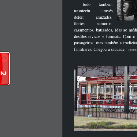
tudo também
acontecia através
deles: amizades,
flertes, namoros,
casamentos, batizados, idas ao méd
desfiles cívicos e funerais. Com 
passageiros, mas também a tradição
familiares. Chegou a saudade.
Foto 0